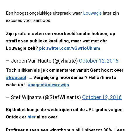
Een hoogst ongelukkige uitspraak, waar
Louwagie
later zijn
excuses voor aanbood.
Zijn profs moeten een voorbeeldfunctie hebben, op
straffe van publieke kastijding, maar wat met dhr
Louwagie zelf?
pic.twitter.com/vGwrioUhmm
— Jeroen Van Haute (@jvhaute)
October 12, 2016
Toch slikken als je commentaren vanuit Gent hoort over
#Boucaut
..... Vergelijking moordenaar? Hallo?time to
wake up !!
#aagent
#nievrewijs
— Stef Wijnants (@StefWijnants)
October 12, 2016
Bij Unibet kun je de wedstrijden uit de JPL gratis volgen.
Ontdek er
hier
alles over!
Profiteer nu van een winstbonus bij Unibet tot 30%. Lees