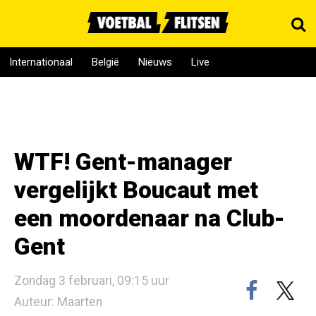
Internationaal
België
Nieuws
Live
WTF! Gent-manager
vergelijkt Boucaut met
een moordenaar na Club-
Gent
Zondag 3 februari, 09:15 uur
Auteur: Maarten