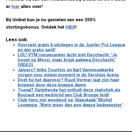
er
hier
alles over!
Bij Unibet kun je nu genieten van een 200%
stortingsbonus. Ontdek het
HIER
!
Lees ook:
Voorspel gratis 6 uitslagen in de Jupiler Pro League
en win gratis geld!
LOL! VTM-nieuwsanker lacht met Deschacht: "Je
hoopt op Messi, maar krijgt pakweg Deschacht."
(VIDEO)
Jaloers? Imke Courtois en Karl Vannieuwkerke
zorgen voor intiem moment in de Versluys Arena
Doet hij het daarvoor? Ruud Vormer laat zijn haar
knippen door deze knappe dame
Toeval? Oplettende fan onthult deze statistiek als
Boucaut een wedstrijd van Club Brugge leidt
Club-fans zijn woedend op 'blaaskaak' Michel
Louwagie: "Niets meer dan een dwaze badmeester"