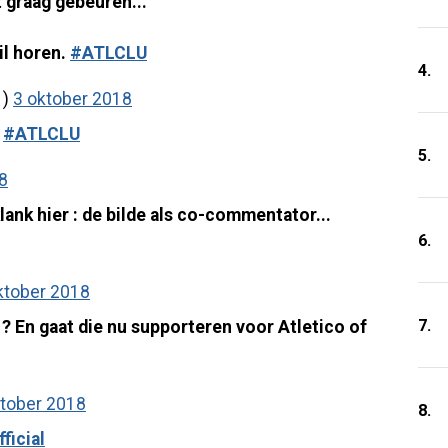
t graag gebeuren...
wil horen.
#ATLCLU
4.
1)
3 oktober 2018
L
#ATLCLU
5.
8
lank hier : de bilde als co-commentator...
6.
ktober 2018
7.
 ? En gaat die nu supporteren voor Atletico of
ktober 2018
8.
ficial