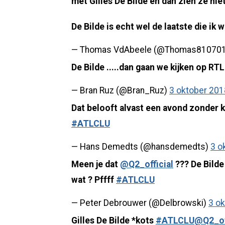
met Gilles De Bilde en dan zien ze nie
De Bilde is echt wel de laatste die ik 
— Thomas VdAbeele (@Thomas81070
De Bilde .....dan gaan we kijken op RT
— Bran Ruz (@Bran_Ruz)
3 oktober 201
Dat belooft alvast een avond zonder k
#ATLCLU
— Hans Demedts (@hansdemedts)
3 o
Meen je dat
@Q2_official
??? De Bilde
wat ? Pffff
#ATLCLU
— Peter Debrouwer (@Delbrowski)
3 o
Gilles De Bilde *kots
#ATLCLU
@Q2_of