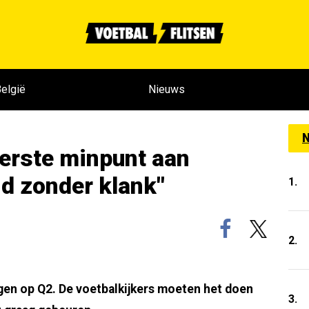
elgië
Nieuws
N
eerste minpunt aan
d zonder klank"
1.
2.
lgen op Q2. De voetbalkijkers moeten het doen
3.