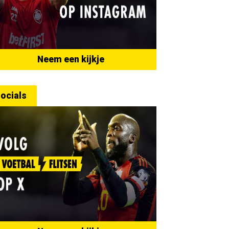
Neem een kijkje
ocials