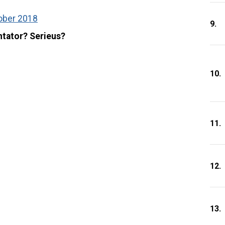
ober 2018
9.
ntator? Serieus?
10.
11.
12.
13.