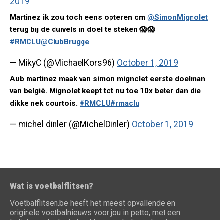
2019
Martinez ik zou toch eens opteren om
@SimonMignolet
terug bij de duivels in doel te steken 😱😱
#RMCLU
@ClubBrugge
— MikyC (@MichaelKors96)
October 1, 2019
Aub martinez maak van simon mignolet eerste doelman
van belgië. Mignolet keept tot nu toe 10x beter dan die
dikke nek courtois.
#RMCLU
#rmaclu
— michel dinler (@MichelDinler)
October 1, 2019
Wat is voetbalflitsen?
Voetbalflitsen.be heeft het meest opvallende en
originele voetbalnieuws voor jou in petto, met een