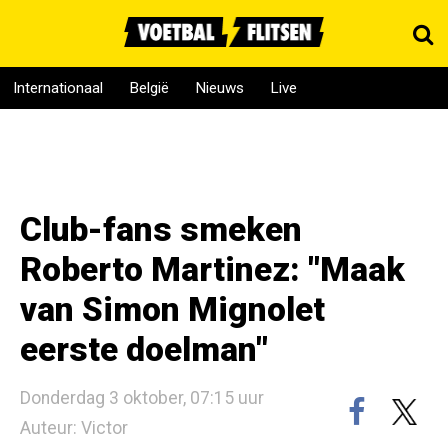
Internationaal
België
Nieuws
Live
Club-fans smeken
Roberto Martinez: "Maak
van Simon Mignolet
eerste doelman"
Donderdag 3 oktober, 07:15 uur
Auteur: Victor