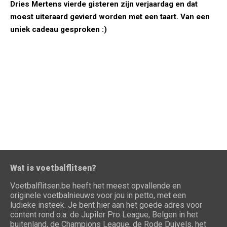
Dries Mertens vierde gisteren zijn verjaardag en dat
moest uiteraard gevierd worden met een taart. Van een
uniek cadeau gesproken :)
Wat is voetbalflitsen?
Voetbalflitsen.be heeft het meest opvallende en
originele voetbalnieuws voor jou in petto, met een
ludieke insteek. Je bent hier aan het goede adres voor
content rond o.a. de Jupiler Pro League, Belgen in het
buitenland, de Champions League, de Rode Duivels, het