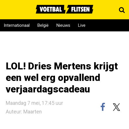
Internationaal
België
Nieuws
Live
LOL! Dries Mertens krijgt
een wel erg opvallend
verjaardagscadeau
Maandag 7 mei, 17:45 uur
Auteur: Maarten