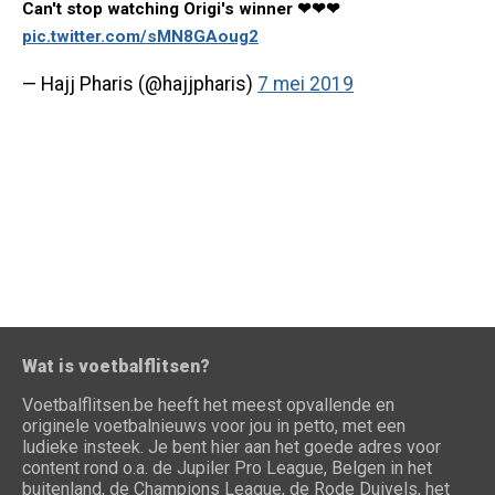
Can't stop watching Origi's winner ❤❤❤
pic.twitter.com/sMN8GAoug2
— Hajj Pharis (@hajjpharis)
7 mei 2019
Wat is voetbalflitsen?
Voetbalflitsen.be heeft het meest opvallende en
originele voetbalnieuws voor jou in petto, met een
ludieke insteek. Je bent hier aan het goede adres voor
content rond o.a. de Jupiler Pro League, Belgen in het
buitenland, de Champions League, de Rode Duivels, het