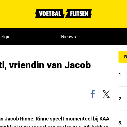
elgië
Nieuws
N
tl, vriendin van Jacob
1.
2.
van Jacob Rinne. Rinne speelt momenteel bij KAA
3.