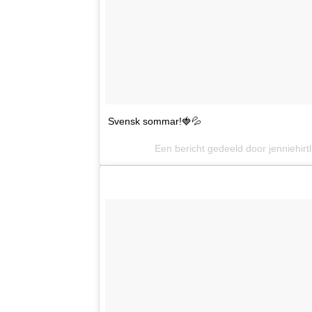
Svensk sommar!🍓💦
Een bericht gedeeld door jenniehirtl