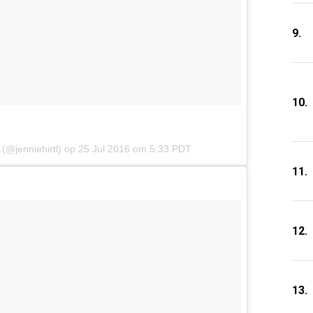
9.
10.
 (@jenniehirtl) op
25 Jul 2016 om 5:33 PDT
11.
12.
13.