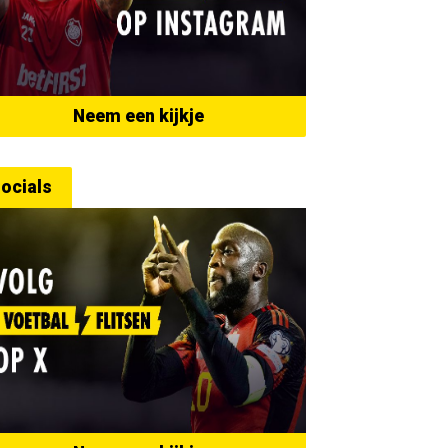
Neem een kijkje
ocials