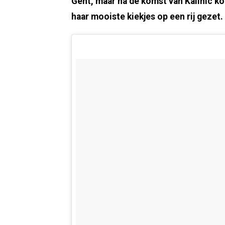
Gent, maar na de komst van Kalinic ko
haar mooiste kiekjes op een rij gezet.