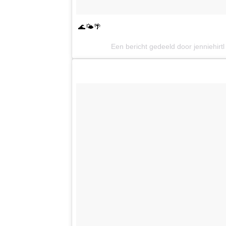
🌊🌤🌴
Een bericht gedeeld door jenniehirtl