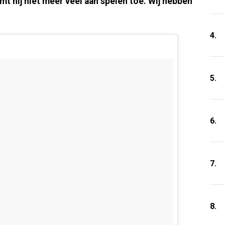
mt hij niet meer veel aan spelen toe. Wij hebben
4.
5.
6.
7.
8.