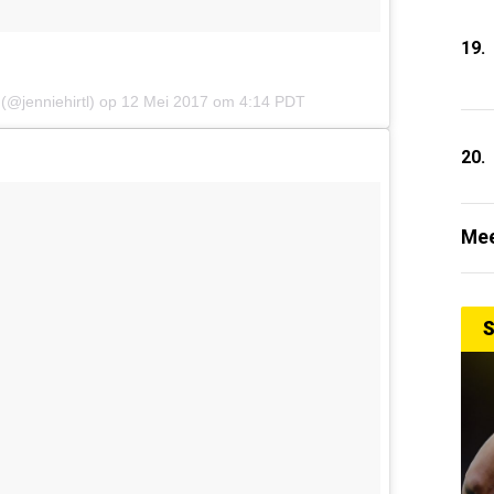
19.
 (@jenniehirtl) op
12 Mei 2017 om 4:14 PDT
20.
Mee
S