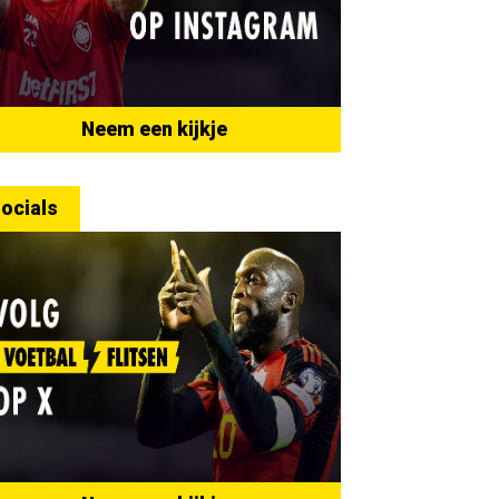
Neem een kijkje
ocials