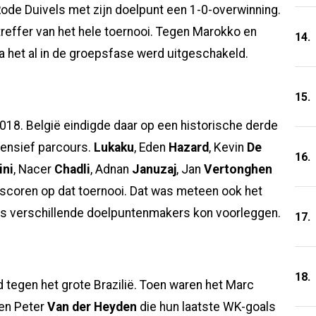
ode Duivels met zijn doelpunt een 1-0-overwinning.
treffer van het hele toernooi. Tegen Marokko en
14.
a het al in de groepsfase werd uitgeschakeld.
15.
8. België eindigde daar op een historische derde
fensief parcours.
Lukaku
, Eden
Hazard
, Kevin
De
16.
ini
, Nacer
Chadli
, Adnan
Januzaj
, Jan
Vertonghen
 scoren op dat toernooi. Dat was meteen ook het
ks verschillende doelpuntenmakers kon voorleggen.
17.
18.
tegen het grote Brazilië. Toen waren het Marc
en Peter
Van der Heyden
die hun laatste WK-goals