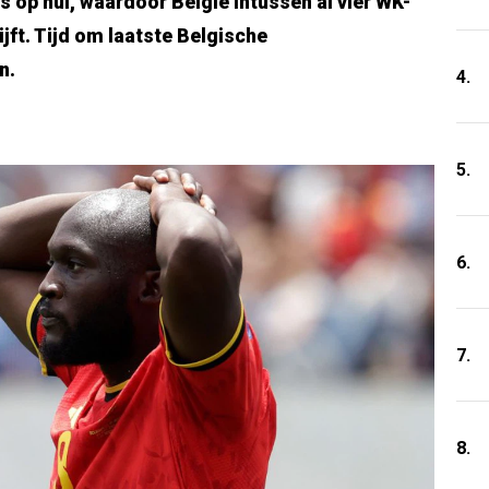
s op nul, waardoor België intussen al vier WK-
ijft. Tijd om laatste Belgische
n.
4.
5.
6.
7.
8.