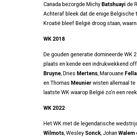
Canada bezorgde Michy
Batshuayi
de R
Achteraf bleek dat de enige Belgische 
Kroatië bleef België droog staan, waarn
WK 2018
De gouden generatie domineerde WK 201
plaats en kende een indrukwekkend of
Bruyne
, Dries
Mertens
, Marouane
Fella
en Thomas
Meunier
wisten allemaal te
laatste WK waarop België zo'n een ree
WK 2022
Het WK met de legendarische wedstrijd 
Wilmots
, Wesley
Sonck
, Johan
Walem