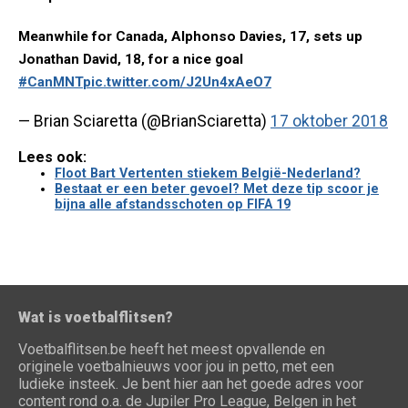
Meanwhile for Canada, Alphonso Davies, 17, sets up
Jonathan David, 18, for a nice goal
#CanMNT
pic.twitter.com/J2Un4xAeO7
— Brian Sciaretta (@BrianSciaretta)
17 oktober 2018
Lees ook:
Floot Bart Vertenten stiekem België-Nederland?
Bestaat er een beter gevoel? Met deze tip scoor je
bijna alle afstandsschoten op FIFA 19
Wat is voetbalflitsen?
Voetbalflitsen.be heeft het meest opvallende en
originele voetbalnieuws voor jou in petto, met een
ludieke insteek. Je bent hier aan het goede adres voor
content rond o.a. de Jupiler Pro League, Belgen in het