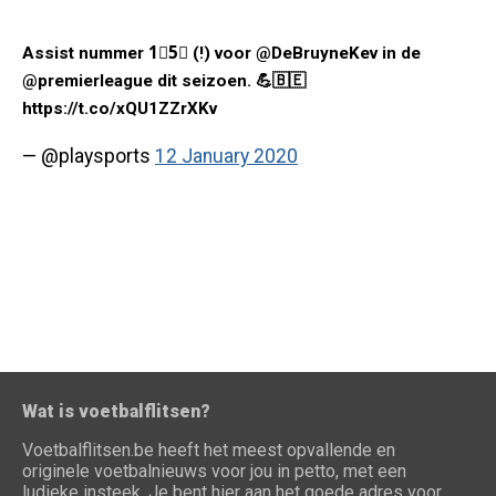
Assist nummer 1⃣5⃣ (!) voor @DeBruyneKev in de
@premierleague dit seizoen. 💪🇧🇪
https://t.co/xQU1ZZrXKv
— @playsports
12 January 2020
Wat is voetbalflitsen?
Voetbalflitsen.be heeft het meest opvallende en
originele voetbalnieuws voor jou in petto, met een
ludieke insteek. Je bent hier aan het goede adres voor