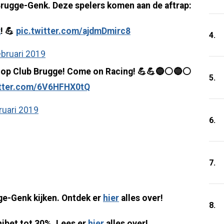
Brugge-Genk. Deze spelers komen aan de aftrap:
k
! 💪
pic.twitter.com/ajdmDmirc8
4.
ebruari 2019
g op Club Brugge! Come on Racing! 💪💪🔵⚪️🔵⚪️
5.
itter.com/6V6HFHX0tQ
ruari 2019
6.
7.
gge-Genk kijken. Ontdek er
hier
alles over!
8.
nibet tot 30%. Lees er
hier
alles over!