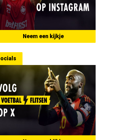
Neem een kijkje
ocials