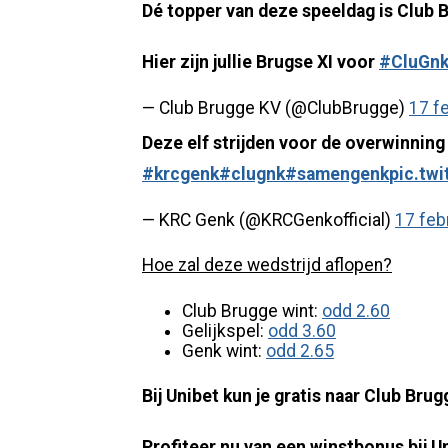
Dé topper van deze speeldag is Club 
Hier zijn jullie Brugse XI voor
#CluGn
— Club Brugge KV (@ClubBrugge)
17 f
Deze elf strijden voor de overwinnin
#krcgenk
#clugnk
#samengenk
pic.tw
— KRC Genk (@KRCGenkofficial)
17 feb
Hoe zal deze wedstrijd aflopen?
Club Brugge wint:
odd 2.60
Gelijkspel:
odd 3.60
Genk wint:
odd 2.65
Bij Unibet kun je gratis naar Club Bru
Profiteer nu van een winstbonus bij U