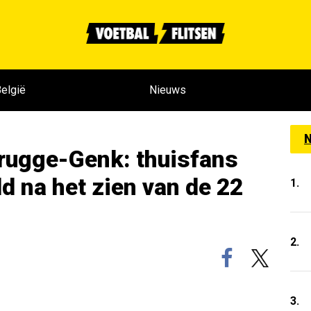
elgië
Nieuws
N
Brugge-Genk: thuisfans
d na het zien van de 22
1.
2.
3.