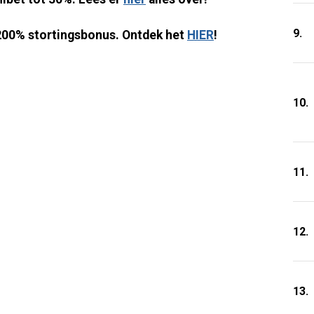
9.
n 200% stortingsbonus. Ontdek het
HIER
!
10.
11.
12.
13.