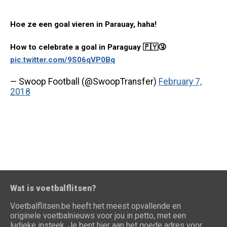
Hoe ze een goal vieren in Parauay, haha!
How to celebrate a goal in Paraguay 🇵🇾🤧
pic.twitter.com/9S06qVP0Bq
— Swoop Football (@SwoopTransfer)
February 7,
2018
Wat is voetbalflitsen?
Voetbalflitsen.be heeft het meest opvallende en
originele voetbalnieuws voor jou in petto, met een
ludieke insteek. Je bent hier aan het goede adres voor