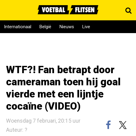
Internationaal
België
Nieuws
Live
WTF?! Fan betrapt door
cameraman toen hij goal
vierde met een lijntje
cocaïne (VIDEO)
Woensdag 7 februari, 20:15 uur
Auteur: ?