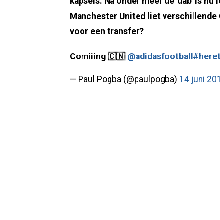
kapsels. Na onder meer de 'dab' is nu 
Manchester United liet verschillende C
voor een transfer?
Comiiing 🇨🇳
@adidasfootball
#here
— Paul Pogba (@paulpogba)
14 juni 20