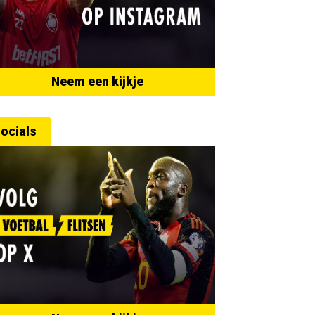
Neem een kijkje
ocials