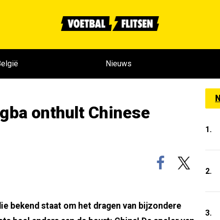
elgië
Nieuws
N
gba onthult Chinese
1.
2.
die bekend staat om het dragen van bijzondere
3.