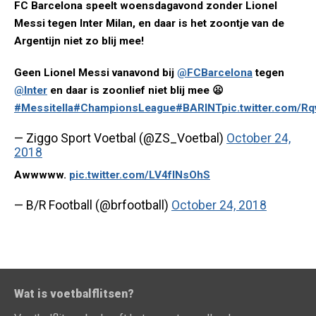
FC Barcelona speelt woensdagavond zonder Lionel
Messi tegen Inter Milan, en daar is het zoontje van de
Argentijn niet zo blij mee!
Geen Lionel Messi vanavond bij
@FCBarcelona
tegen
@Inter
en daar is zoonlief niet blij mee 😦
#Messitella
#ChampionsLeague
#BARINT
pic.twitter.com/
— Ziggo Sport Voetbal (@ZS_Voetbal)
October 24,
2018
Awwwww.
pic.twitter.com/LV4fINsOhS
— B/R Football (@brfootball)
October 24, 2018
Wat is voetbalflitsen?