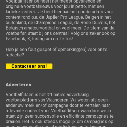
Voetbalflitsen.be heeft het meest opvallende en
originele voetbalnieuws voor jou in petto, met een
ludieke insteek. Je bent hier aan het goede adres voor
content rond o.a. de Jupiler Pro League, Belgen in het
buitenland, de Champions League, de Rode Duivels, het
Belgisch amateurvoetbal en veel meer. De stem van de
voetbalfan staat bij ons centraal. Volg ons zeker ook op
Facebook, X, Instagram en TikTok!
Heb je een fout gespot of opmerking(en) voor onze
redactie?
Contacteer ons!
Adverteren
Voetbalflitsen is het #1 native advertising
voetbalplatform van Vlaanderen. Wij weten als geen
ander uw merk en/of campagne door te vertalen naar
relevante content voor Voetbalflitsen, waardoor we in
staat zijn zeer succesvolle en efficiënte campagnes te
draaien. Het is ook steeds mogelijk om campagnes op
onze succesvolle social media kanalen te lanceren.