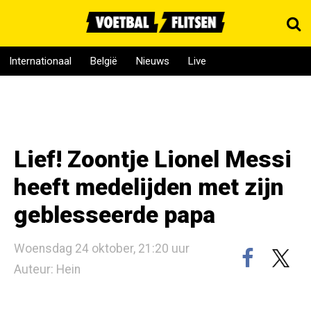
Internationaal
België
Nieuws
Live
Lief! Zoontje Lionel Messi
heeft medelijden met zijn
geblesseerde papa
Woensdag 24 oktober, 21:20 uur
Auteur: Hein