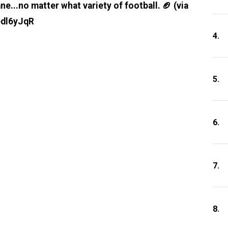
ne...no matter what variety of football. 🏈 (via
edl6yJqR
4.
5.
6.
7.
8.