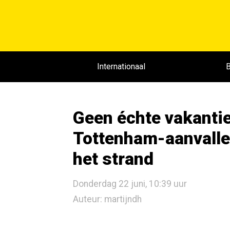
Internationaal
B
Geen échte vakantie
Tottenham-aanvaller
het strand
Donderdag 22 juni, 10:39 uur
Auteur: martijndh