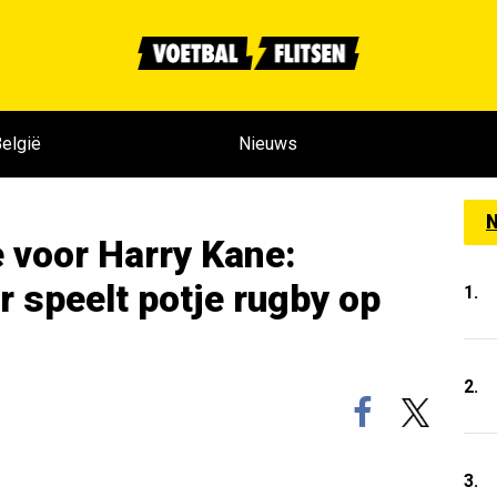
elgië
Nieuws
N
 voor Harry Kane:
 speelt potje rugby op
1.
2.
3.