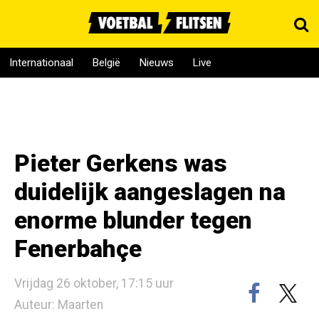
Internationaal
België
Nieuws
Live
Pieter Gerkens was
duidelijk aangeslagen na
enorme blunder tegen
Fenerbahçe
Vrijdag 26 oktober, 17:15 uur
Auteur: Maarten