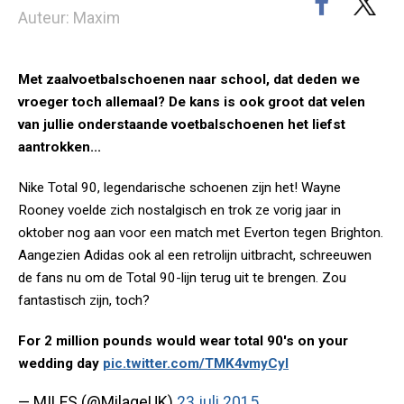
Auteur: Maxim
Met zaalvoetbalschoenen naar school, dat deden we
vroeger toch allemaal? De kans is ook groot dat velen
van jullie onderstaande voetbalschoenen het liefst
aantrokken...
Nike Total 90, legendarische schoenen zijn het! Wayne
Rooney voelde zich nostalgisch en trok ze vorig jaar in
oktober nog aan voor een match met Everton tegen Brighton.
Aangezien Adidas ook al een retrolijn uitbracht, schreeuwen
de fans nu om de Total 90-lijn terug uit te brengen. Zou
fantastisch zijn, toch?
For 2 million pounds would wear total 90's on your
wedding day
pic.twitter.com/TMK4vmyCyl
— MILES (@MilageUK)
23 juli 2015