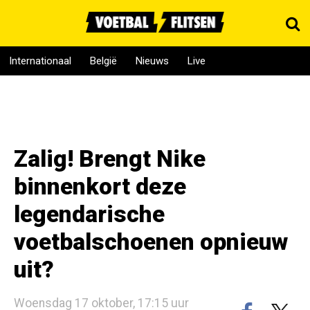
Internationaal
België
Nieuws
Live
Zalig! Brengt Nike
binnenkort deze
legendarische
voetbalschoenen opnieuw
uit?
Woensdag 17 oktober, 17:15 uur