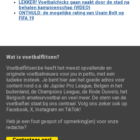
LEKKER! Voetbalchicks gaan naakt door de stad na
behalen kampioenschap (VIDEO)
ONTHULD: de mogelijke rating van Usain Bolt op
FIFA 19
Wat is voetbalflitsen?
Voetbalflitsen.be heeft het meest opvallende en
originele voetbalnieuws voor jou in petto, met een
ludieke insteek. Je bent hier aan het goede adres voor
content rond o.a. de Jupiler Pro League, Belgen in het
buitenland, de Champions League, de Rode Duivels, het
Belgisch amateurvoetbal en veel meer. De stem van de
voetbalfan staat bij ons centraal. Volg ons zeker ook op
Facebook, X, Instagram en TikTok!
Heb je een fout gespot of opmerking(en) voor onze
redactie?
Contacteer ons!