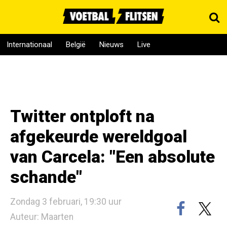
Internationaal
België
Nieuws
Live
Twitter ontploft na
afgekeurde wereldgoal
van Carcela: "Een absolute
schande"
Zondag 3 februari, 19:30 uur
Auteur: Maarten