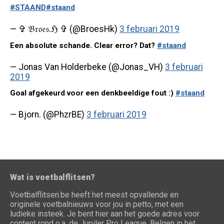
#STAAND
#staand
— ✞ 𝔅𝔯𝔬𝔢𝔰.ℌ ✞ (@BroesHk)
3 februari 2019
Een absolute schande. Clear error? Dat?
#staand
— Jonas Van Holderbeke (@Jonas_VH)
3 februari
2019
Goal afgekeurd voor een denkbeeldige fout :)
#staand
— Bjorn. (@PhzrBE)
3 februari 2019
Wat is voetbalflitsen?
Voetbalflitsen.be heeft het meest opvallende en
originele voetbalnieuws voor jou in petto, met een
ludieke insteek. Je bent hier aan het goede adres voor
content rond o.a. de Jupiler Pro League, Belgen in het