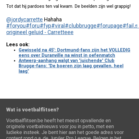
Tot dat hij pardoes ten val kwam. De beelden zijn wel grappig!
@jordycarrette
Hahaha
#foryou
#foru
#fyp
#viral
#clubbrugge
#forupage
#fail
origineel geluid - Carretteee
Lees ook:
Gewisseld na 45': Dortmund-fans zijn het VOLLEDIG
eens over Duranville na winst in oefenmatch
Antwerp-aanhang walgt van 'juichende' Club
Brugge-fans: "De boeren zijn laag gevallen, heel
laag"
Wat is voetbalflitsen?
Voetbalflitsen.be heeft het meest opvallende en
originele voetbalnieuws voor jou in petto, met een
ludieke insteek. Je bent hier aan het goede adres voor
content rond o.a. de Jupiler Pro League, Belgen in het