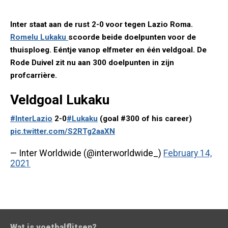
Inter staat aan de rust 2-0 voor tegen Lazio Roma.
Romelu Lukaku
scoorde beide doelpunten voor de
thuisploeg. Eéntje vanop elfmeter en één veldgoal. De
Rode Duivel zit nu aan 300 doelpunten in zijn
profcarrière.
Veldgoal Lukaku
#InterLazio
2-0
#Lukaku
(goal #300 of his career)
pic.twitter.com/S2RTg2aaXN
— Inter Worldwide (@interworldwide_)
February 14,
2021
Wat is voetbalflitsen?