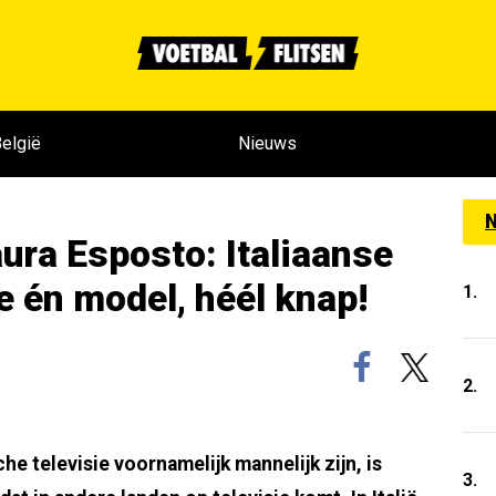
elgië
Nieuws
N
ura Esposto: Italiaanse
e én model, héél knap!
1.
2.
he televisie voornamelijk mannelijk zijn, is
3.