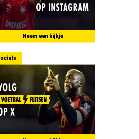
Neem een kijkje
ocials