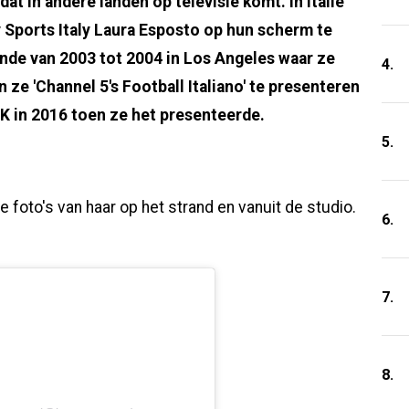
t in andere landen op televisie komt. In Italië
ky Sports Italy Laura Esposto op hun scherm te
oonde van 2003 tot 2004 in Los Angeles waar ze
4.
e 'Channel 5's Football Italiano' te presenteren
 EK in 2016 toen ze het presenteerde.
5.
 foto's van haar op het strand en vanuit de studio.
6.
7.
8.