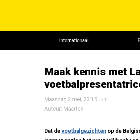
Internationaal
B
Maak kennis met La
voetbalpresentatric
Maandag 2 mei, 23:15 uur
Auteur: Maarten
Dat de
voetbalgezichten
op de Belgisc