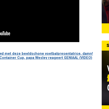
S
uwd met deze beeldschone voetbalpresentatrice, damn!
ontainer Cup, papa Wesley reageert GENIAAL (VIDEO)