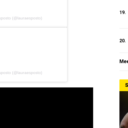
19.
sposto (@lauraesposto)
20.
Mee
sposto (@lauraesposto)
S