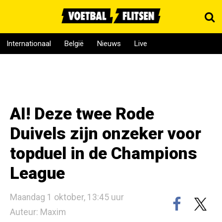
Internationaal
België
Nieuws
Live
AI! Deze twee Rode
Duivels zijn onzeker voor
topduel in de Champions
League
Maandag 1 oktober, 13:45 uur
Auteur: Maxim