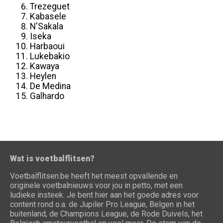
Trezeguet
Kabasele
N'Sakala
Iseka
Harbaoui
Lukebakio
Kawaya
Heylen
De Medina
Galhardo
Wat is voetbalflitsen?
Voetbalflitsen.be heeft het meest opvallende en
originele voetbalnieuws voor jou in petto, met een
ludieke insteek. Je bent hier aan het goede adres voor
content rond o.a. de Jupiler Pro League, Belgen in het
buitenland, de Champions League, de Rode Duivels, het