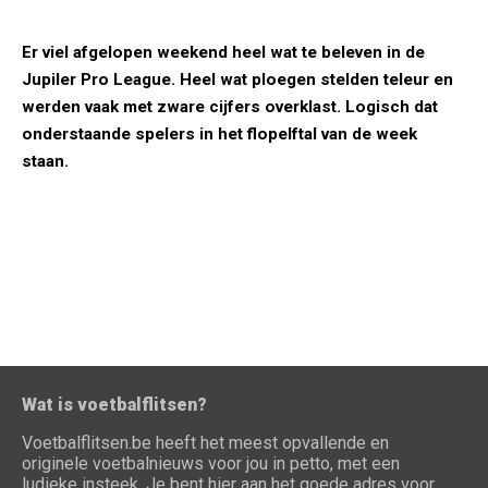
Er viel afgelopen weekend heel wat te beleven in de
Jupiler Pro League. Heel wat ploegen stelden teleur en
werden vaak met zware cijfers overklast. Logisch dat
onderstaande spelers in het flopelftal van de week
staan.
Wat is voetbalflitsen?
Voetbalflitsen.be heeft het meest opvallende en
originele voetbalnieuws voor jou in petto, met een
ludieke insteek. Je bent hier aan het goede adres voor