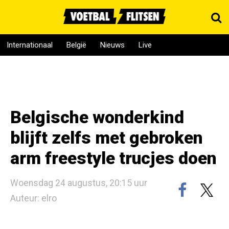
Internationaal
België
Nieuws
Live
Belgische wonderkind
blijft zelfs met gebroken
arm freestyle trucjes doen
Woensdag 24 augustus, 20:15 uur
Auteur: elro