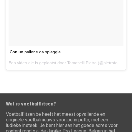
Con un pallone da spiaggia
Een video die is geplaatst door Tomaselli Pietro (@pietrofoot10) op
Wat is voetbalflitsen?
Voetbalflitsen.be heeft het meest opvallende en
originele voetbalnieuws voor jou in petto, met een
ludieke insteek. Je bent hier aan het goede adres voor
content rond o.a. de Jupiler Pro League, Belgen in het