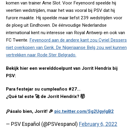
komen van trainer Arne Slot. Voor Feyenoord speelde hij
veertien wedstrijden, maar het was vooral bij PSV dat hij
furore maakte. Hij speelde maar liefst 239 wedstrijden voor
de ploeg uit Eindhoven. De éénvoudige Nederlandse
international kent nu interesse van Royal Antwerp en ook van
FC Twente.
Feyenoord aan de andere kant zou Cyriel Dessers
niet overkopen van Genk. De Nigeriaanse Belg zou wel kunnen
vertrekken naar Rode Ster Belgrado.
Bekijk hier een werelddoelpunt van Jorrit Hendrix bij
PSV:
Para festejar su cumpleaños #27...
¿Qué tal este 🚀 de Jorrit Hendrix? 🤯
¡Pásalo bien, Jorrit! 🎉
pic.twitter.com/Sg2UgylgB2
— PSV Español (@PSVespanol)
February 6, 2022