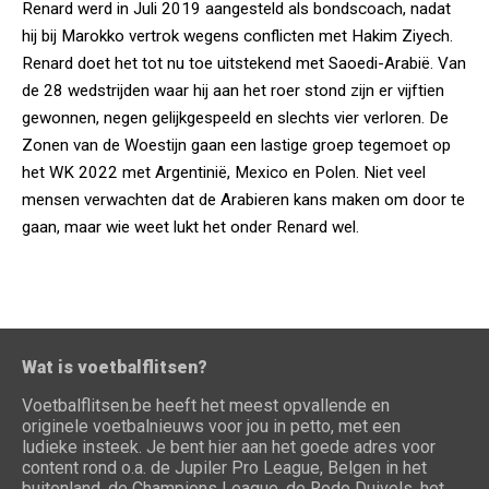
Renard werd in Juli 2019 aangesteld als bondscoach, nadat
hij bij Marokko vertrok wegens conflicten met Hakim Ziyech.
Renard doet het tot nu toe uitstekend met Saoedi-Arabië. Van
de 28 wedstrijden waar hij aan het roer stond zijn er vijftien
gewonnen, negen gelijkgespeeld en slechts vier verloren. De
Zonen van de Woestijn gaan een lastige groep tegemoet op
het WK 2022 met Argentinië, Mexico en Polen. Niet veel
mensen verwachten dat de Arabieren kans maken om door te
gaan, maar wie weet lukt het onder Renard wel.
Wat is voetbalflitsen?
Voetbalflitsen.be heeft het meest opvallende en
originele voetbalnieuws voor jou in petto, met een
ludieke insteek. Je bent hier aan het goede adres voor
content rond o.a. de Jupiler Pro League, Belgen in het
buitenland, de Champions League, de Rode Duivels, het