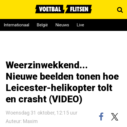
Internationaal
België
Nieuws
Live
Weerzinwekkend...
Nieuwe beelden tonen hoe
Leicester-helikopter tolt
en crasht (VIDEO)
Woensdag 31 oktober, 12:15 uur
Auteur: Maxim