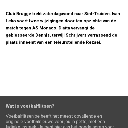
Club Brugge trekt zaterdagavond naar Sint-Truiden. Ivan
Leko voert twee wijzigingen door ten opzichte van de
match tegen AS Monaco. Diatta vervangt de
geblesseerde Dennis, terwijl Schrijvers verrassend de
plaats inneemt van een teleurstellende Rezaei.
Wat is voetbalflitsen?
Voetbalflitsen.be heeft het meest opvallende en
originele voetbalnieuws voor jou in petto, met een
ludieke insteek. Je bent hier aan het goede adres voor