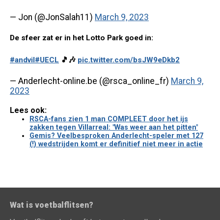
— Jon (@JonSalah11)
March 9, 2023
De sfeer zat er in het Lotto Park goed in:
#andvil
#UECL
🎵🎶
pic.twitter.com/bsJW9eDkb2
— Anderlecht-online.be (@rsca_online_fr)
March 9,
2023
Lees ook:
RSCA-fans zien 1 man COMPLEET door het ijs
zakken tegen Villarreal: "Was weer aan het pitten"
Gemis? Veelbesproken Anderlecht-speler met 127
(!) wedstrijden komt er definitief niet meer in actie
Wat is voetbalflitsen?