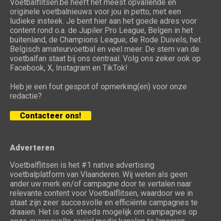
Voetbalflitsen.be heeft het meest opvallende en
originele voetbalnieuws voor jou in petto, met een
ludieke insteek. Je bent hier aan het goede adres voor
content rond o.a. de Jupiler Pro League, Belgen in het
buitenland, de Champions League, de Rode Duivels, het
Belgisch amateurvoetbal en veel meer. De stem van de
voetbalfan staat bij ons centraal. Volg ons zeker ook op
Facebook, X, Instagram en TikTok!
Heb je een fout gespot of opmerking(en) voor onze
redactie?
Contacteer ons!
Adverteren
Voetbalflitsen is het #1 native advertising
voetbalplatform van Vlaanderen. Wij weten als geen
ander uw merk en/of campagne door te vertalen naar
relevante content voor Voetbalflitsen, waardoor we in
staat zijn zeer succesvolle en efficiënte campagnes te
draaien. Het is ook steeds mogelijk om campagnes op