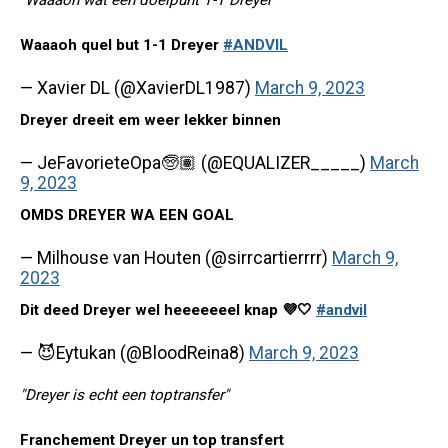
"Waaaoh wat een doelpunt 1-1 Dreyer"
Waaaoh quel but 1-1 Dreyer
#ANDVIL
— Xavier DL (@XavierDL1987)
March 9, 2023
Dreyer dreeit em weer lekker binnen
— JeFavorieteOpa🧓🏽 (@EQUALIZER_____)
March
9, 2023
OMDS DREYER WA EEN GOAL
— Milhouse van Houten (@sirrcartierrrr)
March 9,
2023
Dit deed Dreyer wel heeeeeeel knap 💜🤍
#andvil
— 😈Eytukan (@BloodReina8)
March 9, 2023
"Dreyer is echt een toptransfer"
Franchement Dreyer un top transfert