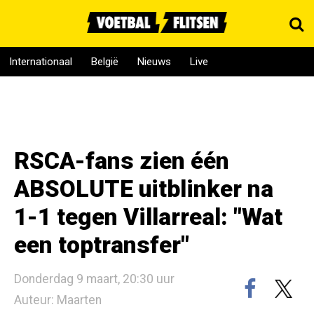
Internationaal
België
Nieuws
Live
RSCA-fans zien één
ABSOLUTE uitblinker na
1-1 tegen Villarreal: "Wat
een toptransfer"
Donderdag 9 maart, 20:30 uur
Auteur: Maarten