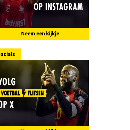
Neem een kijkje
ocials