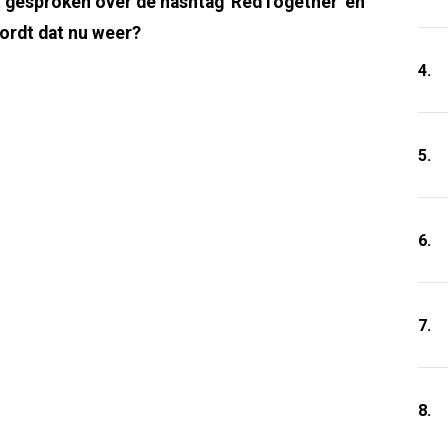
dt gesproken over de hashtag 'RedTogether' en
wordt dat nu weer?
4.
5.
6.
7.
8.