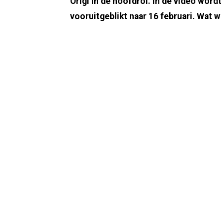
Origi in de hoofdrol. In de video wor
vooruitgeblikt naar 16 februari. Wat 