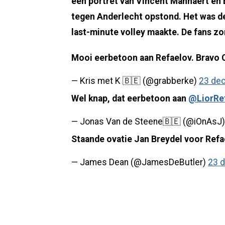
een portret van Vincent Mannaert en 
tegen Anderlecht opstond. Het was 
last-minute volley maakte. De fans z
Mooi eerbetoon aan Refaelov. Bravo 
— Kris met K 🇧🇪 (@grabberke)
23 de
Wel knap, dat eerbetoon aan
@LiorRe
— Jonas Van de Steene🇧🇪 (@iOnAsJ
Staande ovatie Jan Breydel voor Refa
— James Dean (@JamesDeButler)
23 