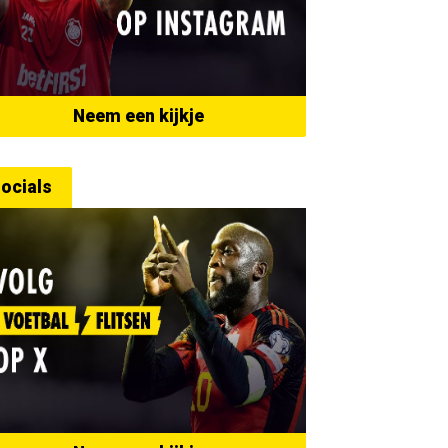
Neem een kijkje
ocials