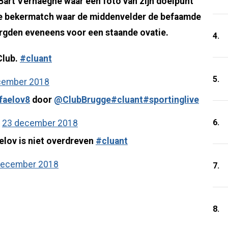
Bart Verhaeghe waar een foto van zijn doelpunt
de bekermatch waar de middenvelder de befaamde
orgden eveneens voor een staande ovatie.
4.
Club.
#cluant
5.
cember 2018
faelov8
door
@ClubBrugge
#cluant
#sportinglive
6.
)
23 december 2018
elov is niet overdreven
#cluant
december 2018
7.
8.