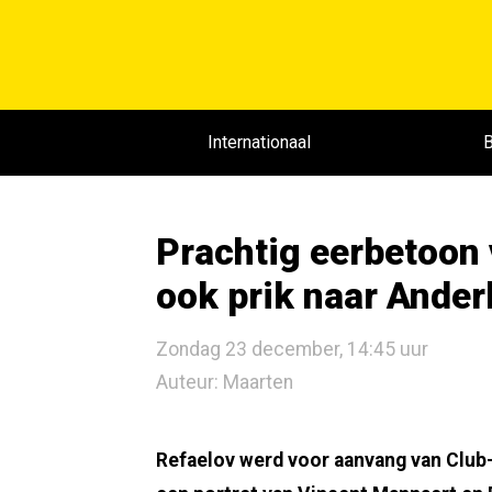
Internationaal
B
Prachtig eerbetoon 
ook prik naar Ander
Zondag 23 december, 14:45 uur
Auteur: Maarten
Refaelov werd voor aanvang van Club-