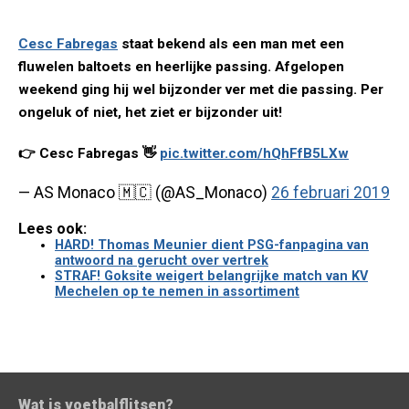
Cesc Fabregas
staat bekend als een man met een
fluwelen baltoets en heerlijke passing. Afgelopen
weekend ging hij wel bijzonder ver met die passing. Per
ongeluk of niet, het ziet er bijzonder uit!
👉 Cesc Fabregas 👋
pic.twitter.com/hQhFfB5LXw
— AS Monaco 🇲🇨 (@AS_Monaco)
26 februari 2019
Lees ook:
HARD! Thomas Meunier dient PSG-fanpagina van
antwoord na gerucht over vertrek
STRAF! Goksite weigert belangrijke match van KV
Mechelen op te nemen in assortiment
Wat is voetbalflitsen?