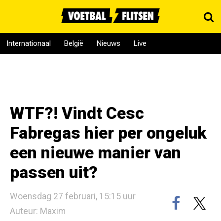
Internationaal
België
Nieuws
Live
WTF?! Vindt Cesc
Fabregas hier per ongeluk
een nieuwe manier van
passen uit?
Woensdag 27 februari, 15:15 uur
Auteur: Maxim