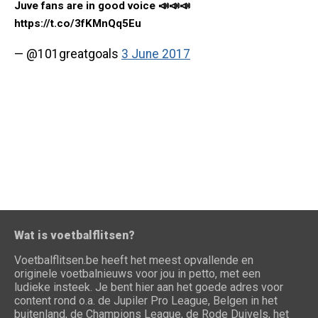
Juve fans are in good voice 📣📣📣
https://t.co/3fKMnQq5Eu
— @101greatgoals
3 June 2017
Wat is voetbalflitsen?
Voetbalflitsen.be heeft het meest opvallende en
originele voetbalnieuws voor jou in petto, met een
ludieke insteek. Je bent hier aan het goede adres voor
content rond o.a. de Jupiler Pro League, Belgen in het
buitenland, de Champions League, de Rode Duivels, het