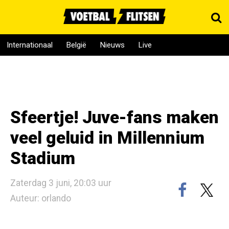
Internationaal
België
Nieuws
Live
Sfeertje! Juve-fans maken
veel geluid in Millennium
Stadium
Zaterdag 3 juni, 20:03 uur
Auteur: orlando