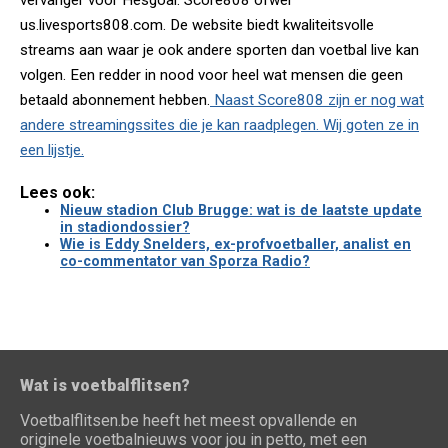
vervanger voor Hesgoal: Score808 ofwel
us.livesports808.com. De website biedt kwaliteitsvolle
streams aan waar je ook andere sporten dan voetbal live kan
volgen. Een redder in nood voor heel wat mensen die geen
betaald abonnement hebben.
Naast Score808 zijn er nog wat
andere streamingssites die je kan raadplegen. Wij goten ze in
een lijstje.
Lees ook:
Nieuw stadion Club Brugge: wat is de laatste update
in stadiondossier?
Wie is Eddy Snelders, ex-profvoetballer, analist en
co-commentator van Sporza Radio?
Wat is voetbalflitsen?
Voetbalflitsen.be heeft het meest opvallende en
originele voetbalnieuws voor jou in petto, met een