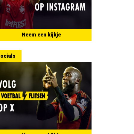
Neem een kijkje
ocials