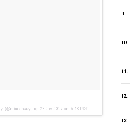
9.
10.
11.
12.
ayi (@mbatshuayi) op
27 Jun 2017 om 5:43 PDT
13.