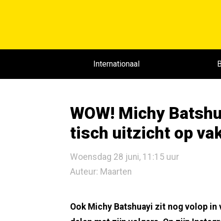
Internationaal
B
WOW! Michy Batshua
tisch uitzicht op va
Woensdag 28 juni, 11:15 uur
Auteur: Maarten
Ook Michy Batshuayi zit nog volop in 