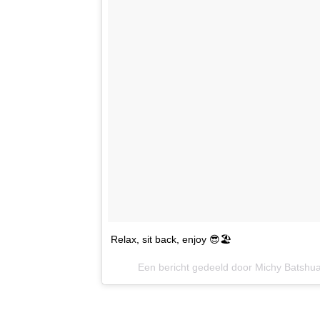
Relax, sit back, enjoy 😎🏖
Een bericht gedeeld door Michy Batshu