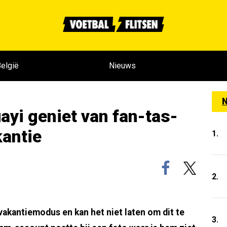
elgië
Nieuws
N
yi geniet van fan-tas-
kantie
1.
2.
vakantiemodus en kan het niet laten om dit te
3.