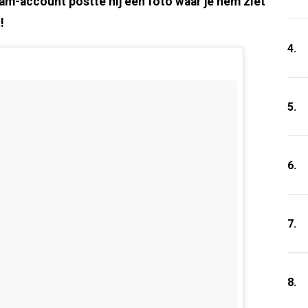
ram-account postte hij een foto waar je hem ziet
!
4.
5.
6.
7.
8.