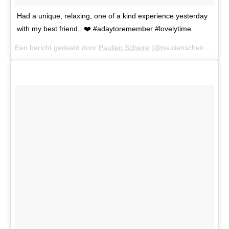
Had a unique, relaxing, one of a kind experience yesterday
with my best friend.. ❤️ #adaytoremember #lovelytime
Een bericht gedeeld door
Paulien Scheire
(@paulienscheire) op
1