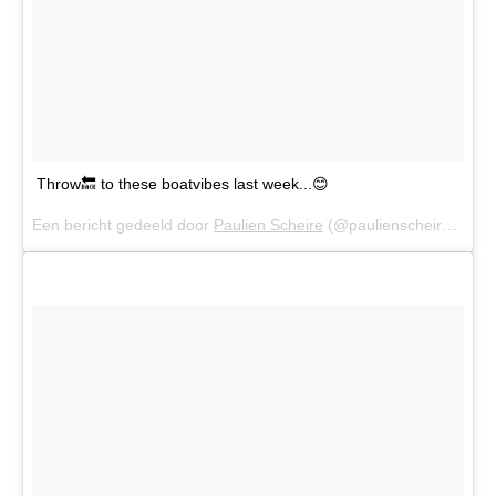
Throw🔙 to these boatvibes last week...😊
Een bericht gedeeld door
Paulien Scheire
(@paulienscheire) op
2