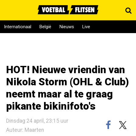
Internationaal
België
Nieuws
Live
HOT! Nieuwe vriendin van
Nikola Storm (OHL & Club)
neemt maar al te graag
pikante bikinifoto's
Dinsdag 24 april, 23:15 uur
Auteur: Maarten