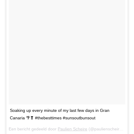
Soaking up every minute of my last few days in Gran
Canaria 🌴❣ #thebesttimes #sunsoutbunsout
Een bericht gedeeld door
Paulien Scheire
(@paulienscheire) op
2