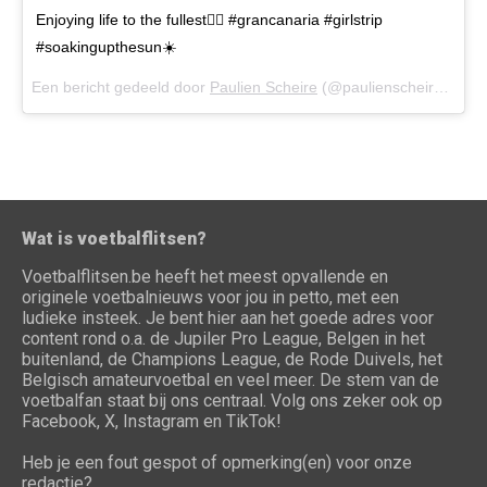
Enjoying life to the fullest✌🏼️ #grancanaria #girlstrip
#soakingupthesun☀️
Een bericht gedeeld door
Paulien Scheire
(@paulienscheire) op
2
Wat is voetbalflitsen?
Voetbalflitsen.be heeft het meest opvallende en
originele voetbalnieuws voor jou in petto, met een
ludieke insteek. Je bent hier aan het goede adres voor
content rond o.a. de Jupiler Pro League, Belgen in het
buitenland, de Champions League, de Rode Duivels, het
Belgisch amateurvoetbal en veel meer. De stem van de
voetbalfan staat bij ons centraal. Volg ons zeker ook op
Facebook, X, Instagram en TikTok!
Heb je een fout gespot of opmerking(en) voor onze
redactie?