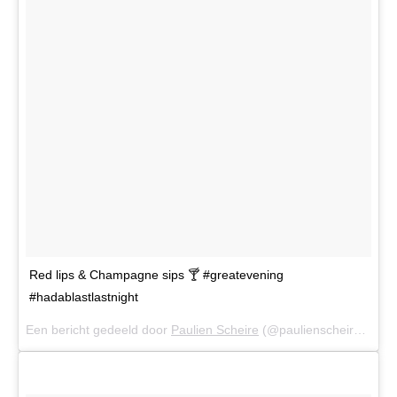
Red lips & Champagne sips 🍸 #greatevening
#hadablastlastnight
Een bericht gedeeld door
Paulien Scheire
(@paulienscheire) op
9