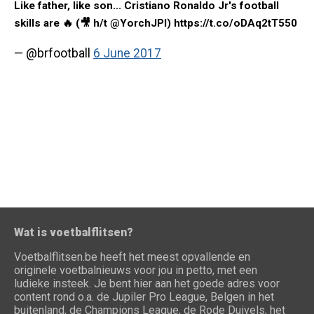
Like father, like son... Cristiano Ronaldo Jr's football
skills are 🔥 (🎥 h/t @YorchJPI) https://t.co/oDAq2tT550
— @brfootball
6 June 2017
Wat is voetbalflitsen?
Voetbalflitsen.be heeft het meest opvallende en
originele voetbalnieuws voor jou in petto, met een
ludieke insteek. Je bent hier aan het goede adres voor
content rond o.a. de Jupiler Pro League, Belgen in het
buitenland, de Champions League, de Rode Duivels, het