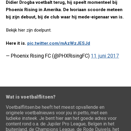
Didier Drogba voetbalt terug, hij speelt momenteel bij
Phoenix Rising in Amerika. De Ivoriaan scoorde meteen
bij zijn debuut, bij de club waar hij mede-eigenaar van is.
Bekijk hier zijn doelpunt.
Here it is.
pic.twitter.com/mAzWzJESJd
— Phoenix Rising FC (@PHXRisingFC)
11 juni 2017
Wat is voetbalflitsen?
Voetbalflitsen.be heeft het meest opvallende en
originele voetbalnieuws voor jou in petto, met een
ludieke insteek. Je bent hier aan het goede adres voor
content rond o.a. de Jupiler Pro League, Belgen in het
buitenland, de Champions League, de Rode Duivels, het