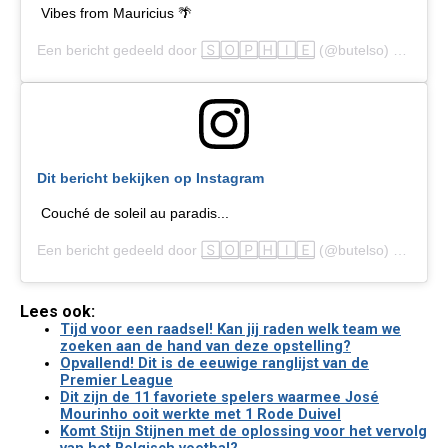
Vibes from Mauricius 🌴
Een bericht gedeeld door
🅂🄾🄿🄷🄸🄴
(@butelso) op
16 J
Dit bericht bekijken op Instagram
Couché de soleil au paradis...
Een bericht gedeeld door
🅂🄾🄿🄷🄸🄴
(@butelso) op
24 J
Lees ook:
Tijd voor een raadsel! Kan jij raden welk team we
zoeken aan de hand van deze opstelling?
Opvallend! Dit is de eeuwige ranglijst van de
Premier League
Dit zijn de 11 favoriete spelers waarmee José
Mourinho ooit werkte met 1 Rode Duivel
Komt Stijn Stijnen met de oplossing voor het vervolg