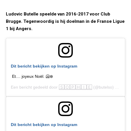
Ludovic Butelle speelde van 2016-2017 voor Club
Brugge. Tegenwoordig is hij doelman in de Franse Ligue
1 bij Angers.
Dit bericht bekijken op Instagram
Et.... joyeux Noël. 🥶❄️
Een bericht gedeeld door
🅂🄾🄿🄷🄸🄴
(@butelso) op
24 D
Dit bericht bekijken op Instagram