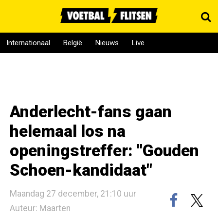
Internationaal
België
Nieuws
Live
Anderlecht-fans gaan
helemaal los na
openingstreffer: "Gouden
Schoen-kandidaat"
Maandag 27 december, 21:10 uur
Auteur: Maarten