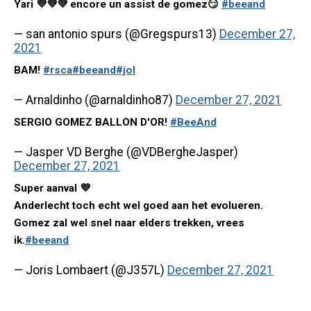
Yari 💜💜💜 encore un assist de gomez😏
#beeand
— san antonio spurs (@Gregspurs13)
December 27,
2021
BAM!
#rsca
#beeand
#jol
— Arnaldinho (@arnaldinho87)
December 27, 2021
SERGIO GOMEZ BALLON D'OR!
#BeeAnd
— Jasper VD Berghe (@VDBergheJasper)
December 27, 2021
Super aanval 💜
Anderlecht toch echt wel goed aan het evolueren.
Gomez zal wel snel naar elders trekken, vrees
ik.
#beeand
— Joris Lombaert (@J357L)
December 27, 2021