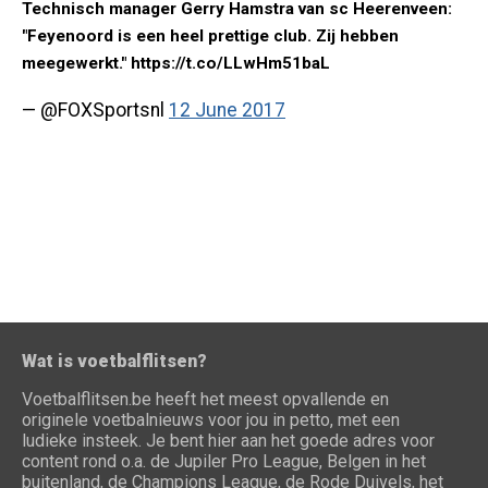
Technisch manager Gerry Hamstra van sc Heerenveen:
"Feyenoord is een heel prettige club. Zij hebben
meegewerkt." https://t.co/LLwHm51baL
— @FOXSportsnl
12 June 2017
Wat is voetbalflitsen?
Voetbalflitsen.be heeft het meest opvallende en
originele voetbalnieuws voor jou in petto, met een
ludieke insteek. Je bent hier aan het goede adres voor
content rond o.a. de Jupiler Pro League, Belgen in het
buitenland, de Champions League, de Rode Duivels, het