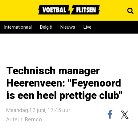
Internationaal
België
Nieuws
Live
Technisch manager
Heerenveen: "Feyenoord
is een heel prettige club"
Maandag 12 juni, 17:45 uur
Auteur: Remco