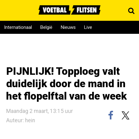
Internationaal
België
Nieuws
Live
PIJNLIJK! Topploeg valt
duidelijk door de mand in
het flopelftal van de week
Maandag 2 maart, 13:15 uur
Auteur: hein