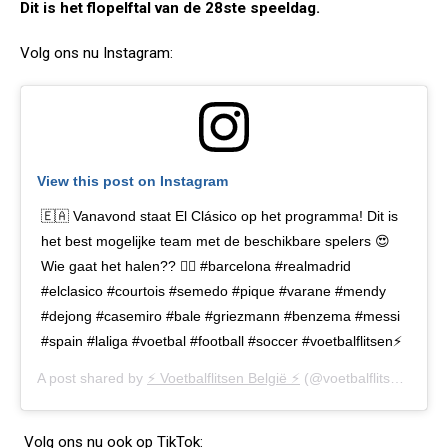
Dit is het flopelftal van de 28ste speeldag.
Volg ons nu Instagram:
View this post on Instagram
🇪🇦 Vanavond staat El Clásico op het programma! Dit is
het best mogelijke team met de beschikbare spelers 😍
Wie gaat het halen?? 👇🏼 #barcelona #realmadrid
#elclasico #courtois #semedo #pique #varane #mendy
#dejong #casemiro #bale #griezmann #benzema #messi
#spain #laliga #voetbal #football #soccer #voetbalflitsen⚡
A post shared by
⚡️ Voetbalflitsen België ⚡️
(@voetbalflitsen.be) on
Volg ons nu ook op TikTok: