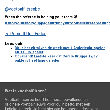
@voetbalflitsenbe
When the referee is helping your team 😎
##foryou
##foryouppage
##funny
##football
##referee
##go
♬ Pump It Up - Endor
Lees ook:
Dit is het elftal van de week met 1 Anderlecht-speler
en 1 Club-speler
Opvallend! Laatste keer dat Cercle Brugge 12/12
pakte is heel lang geleden
Wat is voetbalflitsen?
Voetbalflitsen.be heeft het meest opvallende en
originele voetbalnieuws voor jou in petto, met een
ludieke insteek. Je bent hier aan het goede adres voor