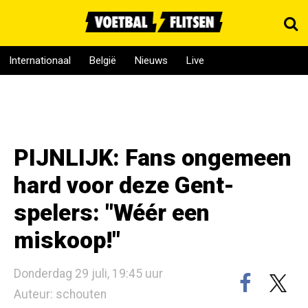
Internationaal
België
Nieuws
Live
PIJNLIJK: Fans ongemeen
hard voor deze Gent-
spelers: "Wéér een
miskoop!"
Donderdag 29 juli, 19:45 uur
Auteur: schouten