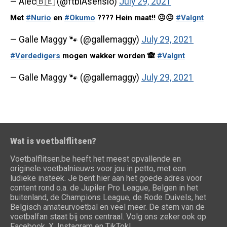
— Alec🇧🇪 (@ftblAsensio)
July 29, 2021
Met
#Nurio
en
#Okumo
???? Hein maat!! 😖😖
#Valgnt
— Galle Maggy 🐾 (@gallemaggy)
July 29, 2021
#Verdedigers
mogen wakker worden 🙈
#Valgnt
— Galle Maggy 🐾 (@gallemaggy)
July 29, 2021
Wat is voetbalflitsen?
Voetbalflitsen.be heeft het meest opvallende en
originele voetbalnieuws voor jou in petto, met een
ludieke insteek. Je bent hier aan het goede adres voor
content rond o.a. de Jupiler Pro League, Belgen in het
buitenland, de Champions League, de Rode Duivels, het
Belgisch amateurvoetbal en veel meer. De stem van de
voetbalfan staat bij ons centraal. Volg ons zeker ook op
Facebook, X, Instagram en TikTok!