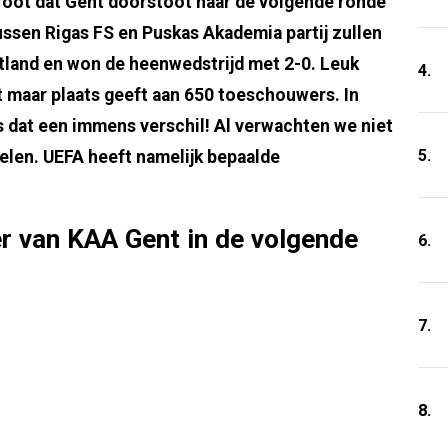
groot dat Gent doorstoot naar de volgende ronde
ussen Rigas FS en Puskas Akademia partij zullen
etland en won de heenwedstrijd met 2-0. Leuk
4.
t maar plaats geeft aan 650 toeschouwers. In
s dat een immens verschil! Al verwachten we niet
5.
elen. UEFA heeft namelijk bepaalde
r van KAA Gent in de volgende
6.
7.
8.