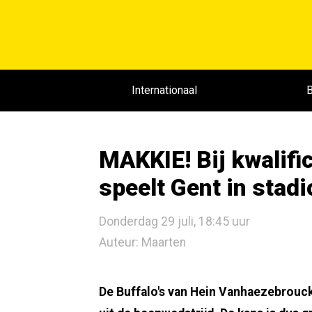
Internationaal
B
MAKKIE! Bij kwalifi
speelt Gent in stad
Donderdag 29 juli, 18:45 uur
Auteur: Maarten
De Buffalo's van Hein Vanhaezebrouc