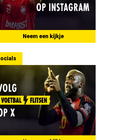
Neem een kijkje
ocials