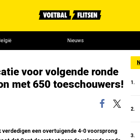
elgië
Nieuws
N
catie voor volgende ronde
ion met 650 toeschouwers!
1.
2.
k verdedigen een overtuigende 4-0 voorsprong
3.