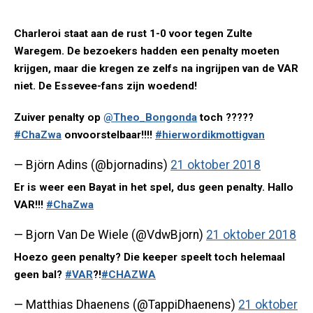
Charleroi staat aan de rust 1-0 voor tegen Zulte
Waregem. De bezoekers hadden een penalty moeten
krijgen, maar die kregen ze zelfs na ingrijpen van de VAR
niet. De Essevee-fans zijn woedend!
Zuiver penalty op
@Theo_Bongonda
toch ?????
#ChaZwa
onvoorstelbaar!!!!
#hierwordikmottigvan
— Björn Adins (@bjornadins)
21 oktober 2018
Er is weer een Bayat in het spel, dus geen penalty. Hallo
VAR!!!
#ChaZwa
— Bjorn Van De Wiele (@VdwBjorn)
21 oktober 2018
Hoezo geen penalty? Die keeper speelt toch helemaal
geen bal?
#VAR
?!
#CHAZWA
— Matthias Dhaenens (@TappiDhaenens)
21 oktober