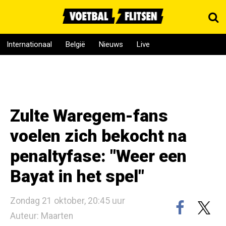
Internationaal
België
Nieuws
Live
Zulte Waregem-fans
voelen zich bekocht na
penaltyfase: "Weer een
Bayat in het spel"
Zondag 21 oktober, 20:45 uur
Auteur: Maarten