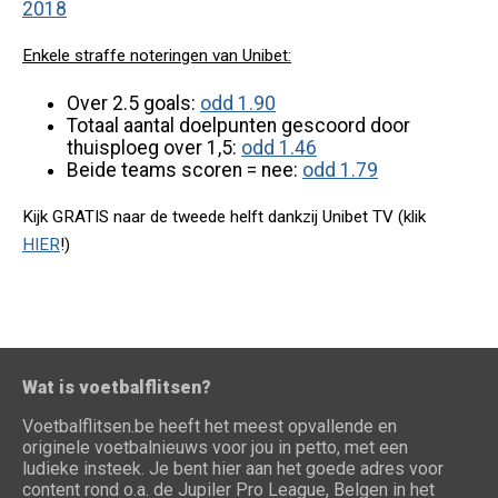
2018
Enkele straffe noteringen van Unibet:
Over 2.5 goals:
odd 1.90
Totaal aantal doelpunten gescoord door
thuisploeg over 1,5:
odd 1.46
Beide teams scoren = nee:
odd 1.79
Kijk GRATIS naar de tweede helft dankzij Unibet TV (klik
HIER
!)
Wat is voetbalflitsen?
Voetbalflitsen.be heeft het meest opvallende en
originele voetbalnieuws voor jou in petto, met een
ludieke insteek. Je bent hier aan het goede adres voor
content rond o.a. de Jupiler Pro League, Belgen in het