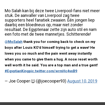
Mo Salah kan bij deze twee Liverpool-fans niet meer
stuk. De aanvaller van Liverpool zag twee
supporters heel fanatiek zwaaien. Één jongen liep
daarbij een bloedneus op, maar niet zonder
resultaat. De Egyptenaar zette zijn auto stil en nam
een foto met de twee mannetjes. Schitterende!
@MoSalah
thank you for coming back to check on my
boys after Louis KO’d himself trying to get a wave! He
loves you so much and the pain went away instantly
when you came to give them a hug. A nose reset worth
well worth it he said. You are a top man and a true gent!
#EgyptianKing
pic.twitter.com/wrmHc4vxB9
— Joe Cooper 🐺 (@joecooper93)
August 10, 2019