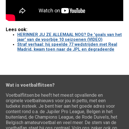
Lees ook:
HERINNER JIJ ZE ALLEMAAL NOG? De 'goals van het
jaar' van de voorbije 10 seizoenen (VIDEO)
Straf verhaal: hij speelde 77 wedstrijden met Real
Madrid, kwam toen naar de JPL en degradeerde
Wat is voetbalflitsen?
Voetbalflitsen.be heeft het meest opvallende en
originele voetbalnieuws voor jou in petto, met een
ludieke insteek. Je bent hier aan het goede adres voor
content rond o.a. de Jupiler Pro League, Belgen in het
buitenland, de Champions League, de Rode Duivels, het
Belgisch amateurvoetbal en veel meer. De stem van de
voetbalfan staat bij ons centraal. Volg ons zeker ook op