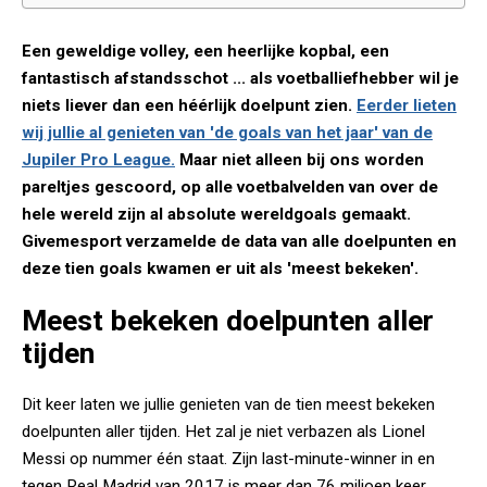
Een geweldige volley, een heerlijke kopbal, een
fantastisch afstandsschot ... als voetballiefhebber wil je
niets liever dan een héérlijk doelpunt zien.
Eerder lieten
wij jullie al genieten van 'de goals van het jaar' van de
Jupiler Pro League.
Maar niet alleen bij ons worden
pareltjes gescoord, op alle voetbalvelden van over de
hele wereld zijn al absolute wereldgoals gemaakt.
Givemesport verzamelde de data van alle doelpunten en
deze tien goals kwamen er uit als 'meest bekeken'.
Meest bekeken doelpunten aller
tijden
Dit keer laten we jullie genieten van de tien meest bekeken
doelpunten aller tijden. Het zal je niet verbazen als Lionel
Messi op nummer één staat. Zijn last-minute-winner in en
tegen Real Madrid van 2017 is meer dan 76 miljoen keer