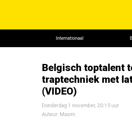
Internationaal
B
Belgisch toptalent 
traptechniek met lat
(VIDEO)
Donderdag 1 november, 20:15 uur
Auteur: Maxim