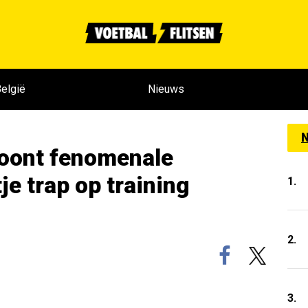
elgië
Nieuws
N
toont fenomenale
je trap op training
1.
2.
3.