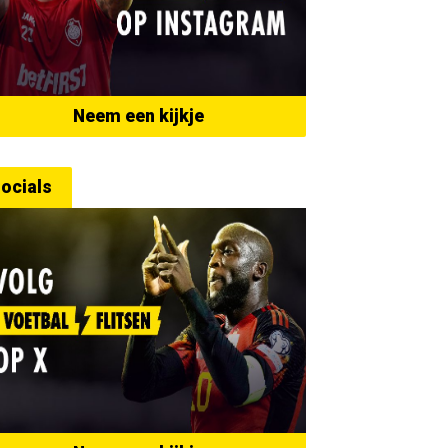
Neem een kijkje
ocials