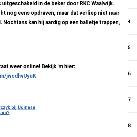
uitgeschakeld in de beker door RKC Waalwijk.
ht nog eens opdraven, maar dat verliep niet naar
4.
. Nochtans kan hij aardig op een balletje trappen,
5.
t weer online! Bekijk 'm hier:
6.
com/jwcdhvUyuK
7.
czyk bij Udinese
anni?
8.