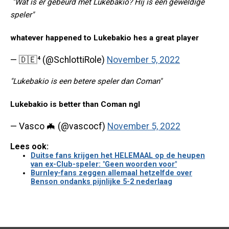
"Wat is er gebeurd met Lukebakio? Hij is een geweldige
speler"
whatever happened to Lukebakio hes a great player
— 🇩🇪⁴ (@SchlottiRole)
November 5, 2022
"Lukebakio is een betere speler dan Coman"
Lukebakio is better than Coman ngl
— Vasco 🦇 (@vascocf)
November 5, 2022
Lees ook:
Duitse fans krijgen het HELEMAAL op de heupen
van ex-Club-speler: "Geen woorden voor"
Burnley-fans zeggen allemaal hetzelfde over
Benson ondanks pijnlijke 5-2 nederlaag