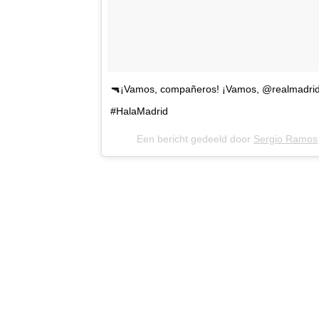
🔫¡Vamos, compañeros! ¡Vamos, @realmadrid! 
#HalaMadrid
Een bericht gedeeld door
Sergio Ramos