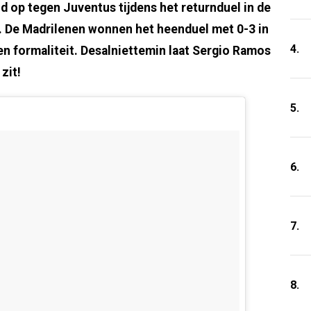
op tegen Juventus tijdens het returnduel in de
. De Madrilenen wonnen het heenduel met 0-3 in
4.
 een formaliteit. Desalniettemin laat Sergio Ramos
zit!
5.
6.
7.
8.