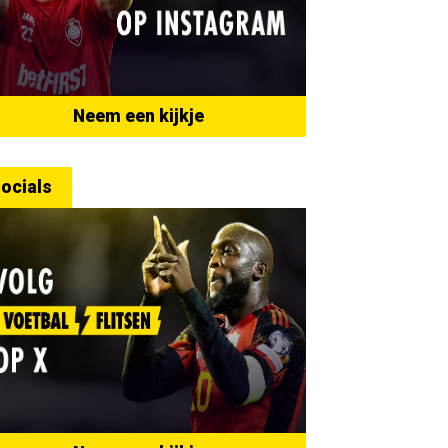
Neem een kijkje
ocials