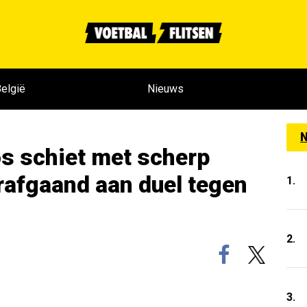
elgië
Nieuws
N
 schiet met scherp
orafgaand aan duel tegen
1.
2.
3.