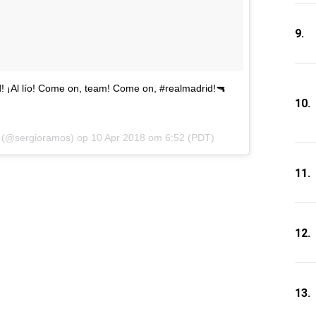
9.
¡Al lío! Come on, team! Come on, #realmadrid!🔫
10.
(@sergioramos) op
10 Apr 2018 om 6:52 (PDT)
11.
12.
13.