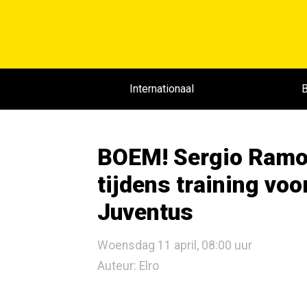
Internationaal
B
BOEM! Sergio Ramos
tijdens training vo
Juventus
Woensdag 11 april, 08:00 uur
Auteur: Elro